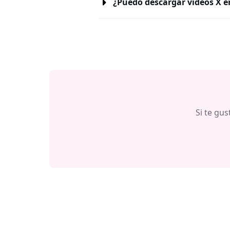
¿Puedo descargar videos X e
Si te gu