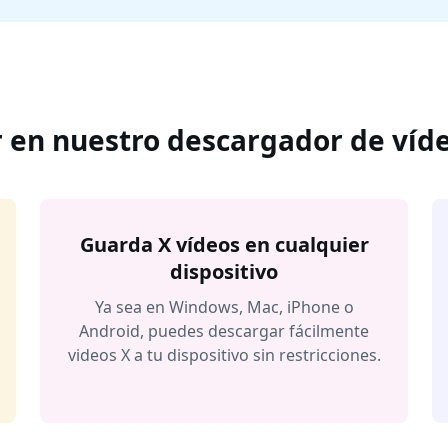
 en nuestro descargador de víde
Guarda X vídeos en cualquier
dispositivo
Ya sea en Windows, Mac, iPhone o
Android, puedes descargar fácilmente
videos X a tu dispositivo sin restricciones.