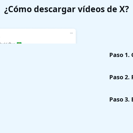
¿Cómo descargar vídeos de X?
Paso 1. 
Paso 2.
Paso 3. 