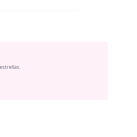
strellas.