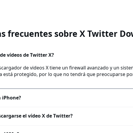
s frecuentes sobre X Twitter D
de vídeos de Twitter X?
scargador de videos X tiene un firewall avanzado y un sist
a está protegido, por lo que no tendrá que preocuparse po
n iPhone?
cargarse el vídeo X de Twitter?