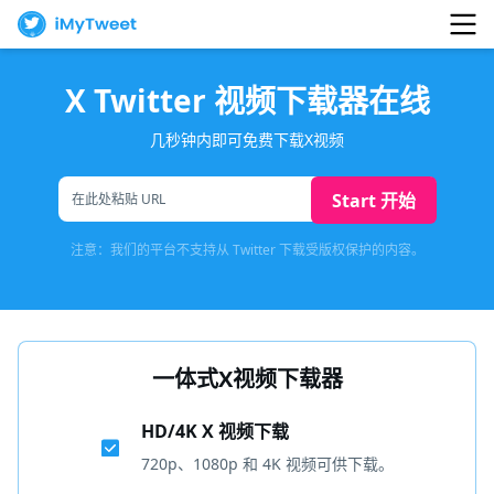
X Twitter 视频下载器在线
几秒钟内即可免费下载X视频
Start 开始
注意：我们的平台不支持从 Twitter 下载受版权保护的内容。
一体式X视频下载器
HD/4K X 视频下载
720p、1080p 和 4K 视频可供下载。